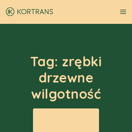
Tag:
zrębki
drzewne
wilgotność
KORTRANS
Aktualności
zrębki