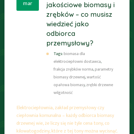
mar
jakościowe biomasy i
zrębków – co musisz
wiedzieć jako
odbiorca
przemysłowy?
Tags:
biomasa dla
elektrociepłowni dostawca
,
frakcja zrębków norma
,
parametry
biomasy drzewnej
,
wartość
opałowa biomasy
,
zrębki drzewne
wilgotność
Elektrociepłownia, zakład przemysłowy czy
ciepłownia komunalna – każdy odbiorca biomasy
drzewnej wie, że liczy się nie tyle cena tony, co
kilowatogodziny, które z tej tony można wycisnąć.