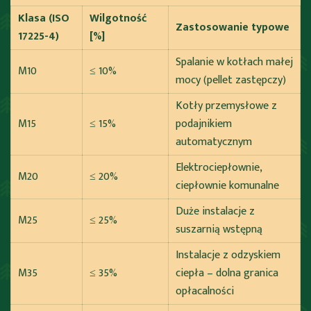
Klasa (ISO
Wilgotność
Zastosowanie typowe
17225-4)
[%]
Spalanie w kotłach małej
M10
≤ 10%
mocy (pellet zastępczy)
Kotły przemysłowe z
M15
≤ 15%
podajnikiem
automatycznym
Elektrociepłownie,
M20
≤ 20%
ciepłownie komunalne
Duże instalacje z
M25
≤ 25%
suszarnią wstępną
Instalacje z odzyskiem
M35
≤ 35%
ciepła – dolna granica
opłacalności