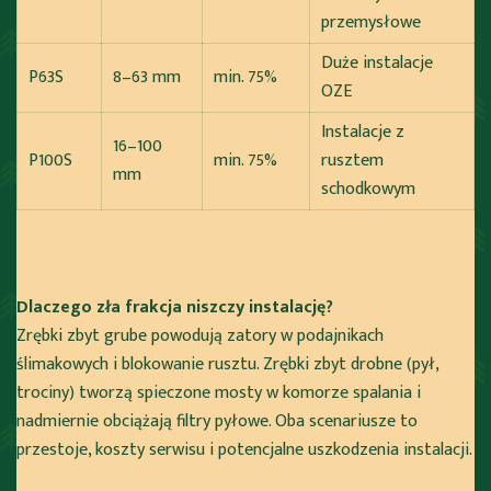
przemysłowe
Duże instalacje
P63S
8–63 mm
min. 75%
OZE
Instalacje z
16–100
P100S
min. 75%
rusztem
mm
schodkowym
Dlaczego zła frakcja niszczy instalację?
Zrębki zbyt grube powodują zatory w podajnikach
ślimakowych i blokowanie rusztu. Zrębki zbyt drobne (pył,
trociny) tworzą spieczone mosty w komorze spalania i
nadmiernie obciążają filtry pyłowe. Oba scenariusze to
przestoje, koszty serwisu i potencjalne uszkodzenia instalacji.