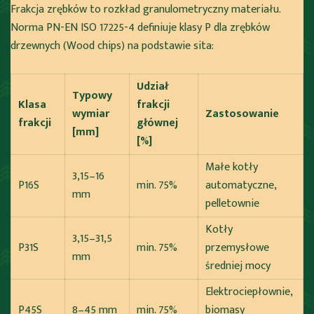
Frakcja zrębków to rozkład granulometryczny materiału.
Norma PN-EN ISO 17225-4 definiuje klasy P dla zrębków
drzewnych (Wood chips) na podstawie sita:
Udział
Typowy
Klasa
frakcji
wymiar
Zastosowanie
frakcji
głównej
[mm]
[%]
Małe kotły
3,15–16
P16S
min. 75%
automatyczne,
mm
pelletownie
Kotły
3,15–31,5
P31S
min. 75%
przemysłowe
mm
średniej mocy
Elektrociepłownie,
P45S
8–45 mm
min. 75%
biomasy