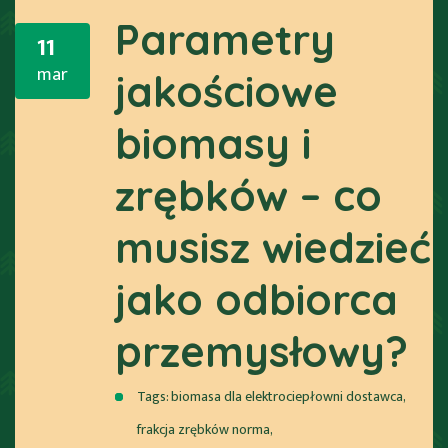
Parametry
11
mar
jakościowe
biomasy i
zrębków – co
musisz wiedzieć
jako odbiorca
przemysłowy?
Tags:
biomasa dla elektrociepłowni dostawca
,
frakcja zrębków norma
,