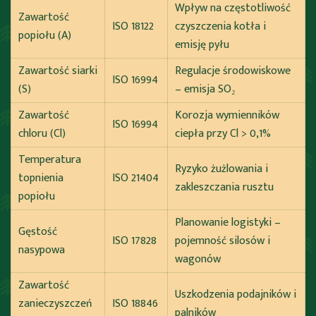
Wpływ na częstotliwość
Zawartość
ISO 18122
czyszczenia kotła i
popiołu (A)
emisję pyłu
Zawartość siarki
Regulacje środowiskowe
ISO 16994
(S)
– emisja SO₂
Zawartość
Korozja wymienników
ISO 16994
chloru (Cl)
ciepła przy Cl > 0,1%
Temperatura
Ryzyko żużlowania i
topnienia
ISO 21404
zakleszczania rusztu
popiołu
Planowanie logistyki –
Gęstość
ISO 17828
pojemność silosów i
nasypowa
wagonów
Zawartość
Uszkodzenia podajników i
zanieczyszczeń
ISO 18846
palników