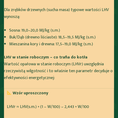
Dla zrębków drzewnych (sucha masa) typowe wartości LHV
wynoszą:
Sosna: 19,0–20,0 MJ/kg (s.m.)
Buk/Dąb (drewno liściaste): 18,5–19,5 MJ/kg (s.m.)
Mieszanina kory i drewna: 17,5–19,0 MJ/kg (s.m.)
LHV w stanie roboczym – co trafia do kotła
Wartość opałowa w stanie roboczym (LHVr) uwzględnia
rzeczywistą wilgotność i to właśnie ten parametr decyduje o
efektywności energetycznej:
Wzór uproszczony
LHVr ≈ LHV(s.m.) × (1 – W/100) – 2,443 × W/100