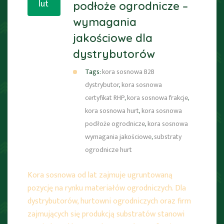
lut
podłoże ogrodnicze –
wymagania
jakościowe dla
dystrybutorów
Tags:
kora sosnowa B2B
dystrybutor
,
kora sosnowa
certyfikat RHP
,
kora sosnowa frakcje
,
kora sosnowa hurt
,
kora sosnowa
podłoże ogrodnicze
,
kora sosnowa
wymagania jakościowe
,
substraty
ogrodnicze hurt
Kora sosnowa od lat zajmuje ugruntowaną
pozycję na rynku materiałów ogrodniczych. Dla
dystrybutorów, hurtowni ogrodniczych oraz firm
zajmujących się produkcją substratów stanowi