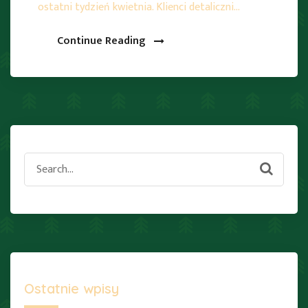
ostatni tydzień kwietnia. Klienci detaliczni…
Continue Reading
Search
for:
Ostatnie wpisy