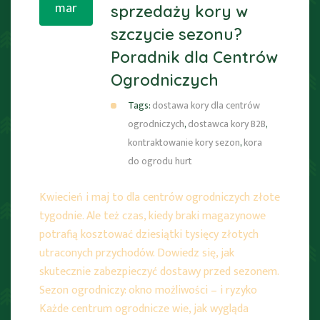
mar
sprzedaży kory w
szczycie sezonu?
Poradnik dla Centrów
Ogrodniczych
Tags:
dostawa kory dla centrów
ogrodniczych
,
dostawca kory B2B
,
kontraktowanie kory sezon
,
kora
do ogrodu hurt
Kwiecień i maj to dla centrów ogrodniczych złote
tygodnie. Ale też czas, kiedy braki magazynowe
potrafią kosztować dziesiątki tysięcy złotych
utraconych przychodów. Dowiedz się, jak
skutecznie zabezpieczyć dostawy przed sezonem.
Sezon ogrodniczy: okno możliwości – i ryzyko
Każde centrum ogrodnicze wie, jak wygląda