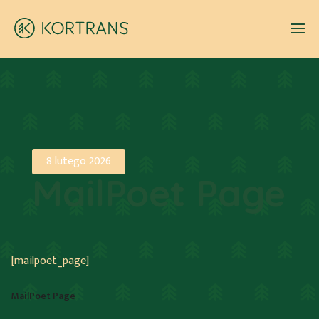
8 lutego 2026
MailPoet Page
[mailpoet_page]
MailPoet Page